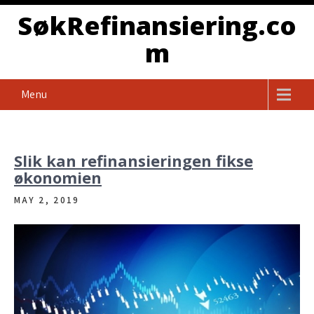
Skip
SøkRefinansiering.co
to
m
content
Menu
Slik kan refinansieringen fikse
økonomien
MAY 2, 2019