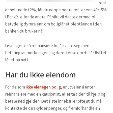
rent
er helt nede i 2%, får du neppe bedre renter enn 4%-5%
i Bank2, eller de andre. På sikt vil dette dermed bli
betydelig dyrere enn om boliglånet ble stående i den
banken du bruker nå.
Løsningen er å refinansiere for å kvitte seg med
betalingsanmerkningen, og deretter se om du får flyttet
lånet på nytt.
Har du ikke eiendom
For de som
ikke eier egen bolig
, er utveien å enten
refinansiere med en kausjonist, eller ta tiden til hjelp og
betale ned gjelden. Det siste innebærer ofte at du må
kontakte de du skylder penger, og fremforhandle en