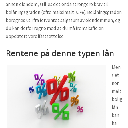
annen eiendom, stilles det enda strengere krav til
belåningsgraden (ofte maksimalt 75%). Belåningsgraden
beregnes ut i fra forventet salgssum av eiendommen, og
du kan derfor regne med at du må fremskaffe en
oppdatert verdifastsettelse.
Rentene på denne typen lån
Men
s et
nor
malt
bolig
lån
kan
ha